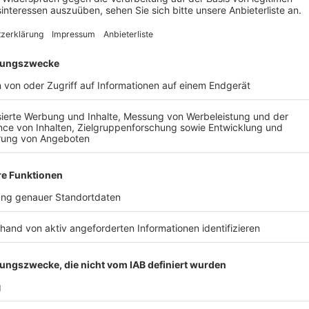
Ordnungsamt und Geschäftsleute weisen g
Anzeige
In Wesseling hat die Stadt erfolgreich auf Beschw
über die Taubenplage in der Fußgängerzone reagiert. W
Tauben in diesem Sommer deutlich zurückgegangen. 
zurückgeführt, dass weniger Menschen die Tauben fü
Mitarbeiter des Ordnungsamts und Geschäftsleute 
der Fußgängerzone gezielt darauf hingewiesen, dass 
ist. Bei Verstößen droht ein Bußgeld von bis zu 40 E
Fütterungsverbots sind derzeit keine weiteren Maßn
Taubenpopulation notwendig, so die Stadt.
Anzeige