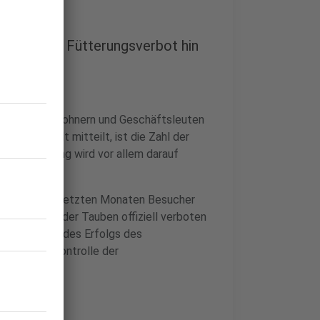
ezielt auf Fütterungsverbot hin
erden von Anwohnern und Geschäftsleuten
ie die Stadt mitteilt, ist die Zahl der
Der Rückgang wird vor allem darauf
ttern.
haben in den letzten Monaten Besucher
das Füttern der Tauben offiziell verboten
uro. Aufgrund des Erfolgs des
ahmen zur Kontrolle der