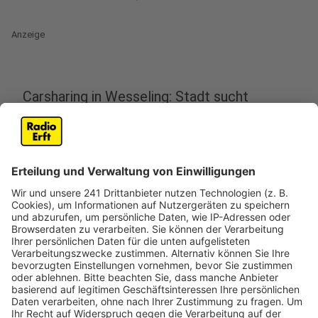
Anzeige
Carsharing in Wesseling: Stadt sucht
Lösungen
Anzeige
Wesseling plant die Einführung eines Carsharing-
Angebots, um den Bürgern Mobilität ohne eigenes
Auto zu ermöglichen. Die Stadtverwaltung steht
jedoch vor der Herausforderung, einen Anbieter zu
finden, da nach ihren Angaben viele Unternehmen das
wirtschaftliche Risiko scheuen. Um das Projekt
dennoch zu realisieren, will die Stadt Fördermittel vom
Land beantragen und erhält dabei Unterstützung aus