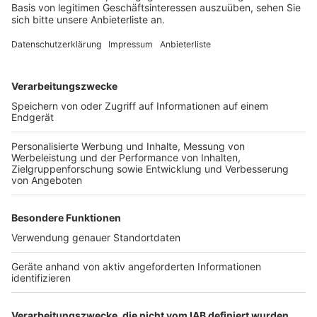
der Politik. Der zuständige Ausschuss hat sich
einstimmig dafür ausgesprochen, den Förderantrag bis
Ende Juni bei der Kölner Bezirksregierung zu stellen.
Diese Gelder sollen als Anschubfinanzierung dienen
und werden maximal drei Jahre bereitgestellt. Geplant
sind zunächst vier zentrale Standorte für das
Carsharing, darunter der P+R-Parkplatz Wesseling-
Stadtbahn und der Dorfplatz Berzdorf.
Anzeige
Weitere Themen von Rhein und Erft
Anzeige
Klinikreform bringt Veränderungen
Weitere Einschränkungen auf der A555
Probleme mit Zahlungsdiensten