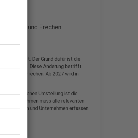
tadt, Hürth und Frechen
ichtige Post. Der Grund dafür ist die
auf „H-Gas“. Diese Änderung betrifft
nd Teile von Frechen. Ab 2027 wird in
vorgeschriebenen Umstellung ist die
 Das Unternehmen muss alle relevanten
 in Haushalten und Unternehmen erfassen