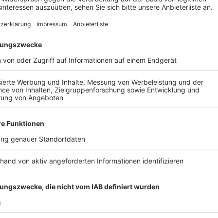
Anzeige
Umstellung auf H-Gas in Wesseling, Erfts
Anzeige
Erdgaskunden in Wesseling erhalten in diesen Tagen w
bevorstehende Umstellung von sogenanntem „L-Gas“ 
nicht nur Wesseling, sondern auch Hürth, Erftstadt u
diesen Städten schrittweise auf H-Gas umgestellt.
Verantwortlich für die Umsetzung dieser gesetzlich 
ErdgasUmstellung, eine Marke der RheinNetz GmbH.
Geräte wie Heizungsanlagen, Gasthermen und Herde
und technisch für die Nutzung von H-Gas anpassen.
Anzeige