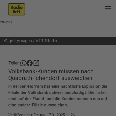
menu
Anzeige
©
gettyimages / VTT Studio
open_in_new
Teilen:
Volksbank-Kunden müssen nach
Quadrath-Ichendorf ausweichen
In Kerpen-Horrem hat eine nächtliche Explosion die
Filiale der Volksbank schwer beschädigt. Die Täter
sind auf der Flucht, und die Kunden müssen nun auf
eine andere Filiale ausweichen.
Veröffentlicht:
Freitag, 17.01.2025 11:26