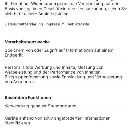
Laut einer Sprecherin der Volksbank Erft werden die
Kunden dort weiterhin von ihren gewohnten Beratern
betreut. Um den erhöhten Andrang zu bewältigen, hat
die Filiale ihre Öffnungszeiten erweitert. Der
Selbstbedienungsbereich mit Geldautomat steht den
Kunden täglich von 6 bis 23 Uhr zur Verfügung.
Anzeige
Weitere Themen von Rhein und Erft
Anzeige
A1 bei Leverkusen am Wochenende dicht: es
drohen Staus
Explosion in Kerpen-Horrem: Geldautomat
gesprengt
Straße für Abriss des maroden Hochhauses in