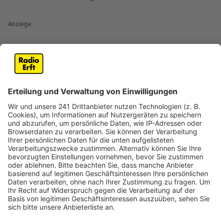
Anzeige
Schutz vor der Sonne und viel trinken
Anzeige
Bis zu 35 Grad und mehr – die Stadt Köln hat sich auf
die bevorstehende Hitzewelle vorbereitet. Es gibt
unter anderem kostenlose Beratungen am
Hitzetelefon des Kölner Gesundheitsamtes. Vor allem
ältere Menschen, kleine Kinder, Schwangere und auch
alle, die im Freien arbeiten oder Sport treiben, sollten
sich vor der Hitze schützen. Geraten wird, die heiße
Mittagszeit und die direkte Sonne zu meiden.
Kopfbedeckung, Sonnenbrille und Sonnencreme sind