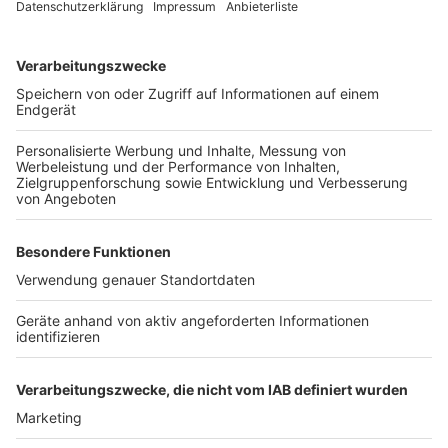
genauso wichtig wie genug zu trinken. Das
Gesundheitsamt der Stadt Köln bietet die
Möglichkeit, sich kostenlos am Hitzetelefon
beraten
zu lassen unter 0221/221-34347.
Anzeige
Weitere Themen von Rhein und Erft
Anzeige
Badeverbot für Pulheimer See
Hürther Feuerwache fast fertig
Drei Vermisste im Rhein
Anzeige