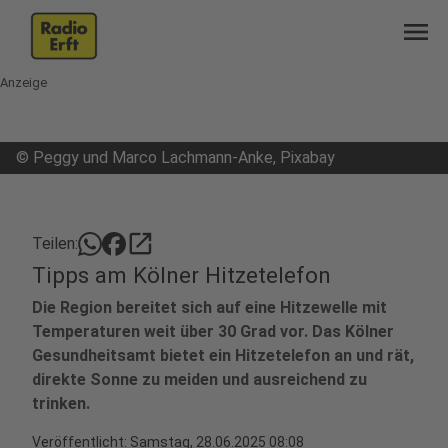
menu
Anzeige
©
Peggy und Marco Lachmann-Anke, Pixabay
open_in_new
Teilen:
Tipps am Kölner Hitzetelefon
Die Region bereitet sich auf eine Hitzewelle mit
Temperaturen weit über 30 Grad vor. Das Kölner
Gesundheitsamt bietet ein Hitzetelefon an und rät,
direkte Sonne zu meiden und ausreichend zu
trinken.
Veröffentlicht:
Samstag, 28.06.2025 08:08