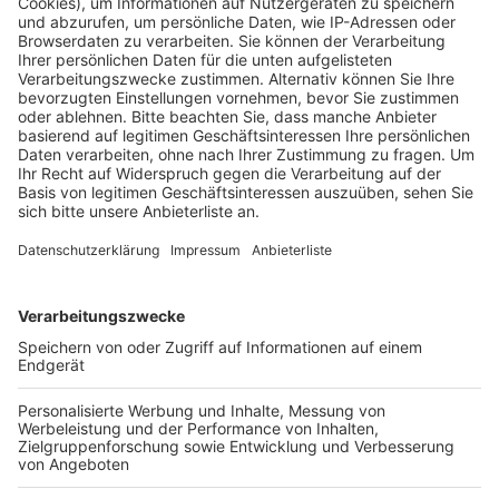
Dieser Fehler war bereits bei der offiziellen Abnahme
des Neubaus als optischer Mangel vermerkt worden.
Die Stadt betont ausdrücklich, dass die Sicherheit und
Funktionalität für die Nutzer zu jeder Zeit gegeben
war.
Das Parkhaus an der Josefstraße wurde nach einem
kompletten Abriss und Neubau Ende Mai offiziell
eröffnet. Insgesamt bietet das moderne Gebäude
Platz für über 300 Autos. Für Besitzer von
Elektrofahrzeugen stehen zudem mehrere Ladesäulen
zur Verfügung. Neben Stellplätzen für Pkw gibt es
auch Möglichkeiten, Fahrräder sicher in der Anlage
abzustellen.
Anzeige
Weitere Themen von Rhein und Erft