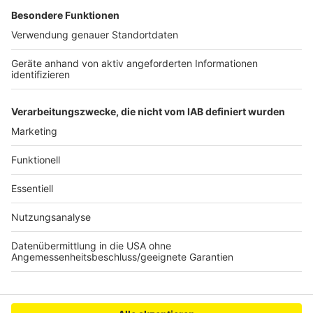
Anzeige
Prügelattacke in Frechen: Zeugen gesucht
Pulheim: 85 neue Feldhamster für den
Artenschutz ausgesetzt
Wesseling erhöht Grund- und Hundesteuer
Anzeige
Anzeige
Anzeige