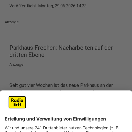
Veröffentlicht:
Montag, 29.06.2026 14:23
Anzeige
Parkhaus Frechen: Nacharbeiten auf der
dritten Ebene
Anzeige
Seit gut vier Wochen ist das neue Parkhaus an der
Josefstraße in Frechen für den Verkehr freigegeben.
Dienstag und vielleicht auch am Mittwoch müssen
Autofahrer jedoch mit Einschränkungen rechnen. Die
Stadt lässt in der dritten Ebene des Gebäudes
gezielte Nacharbeiten durchführen. Dabei werden
verbogene Stahlmatten an der Fassade ausgetauscht.