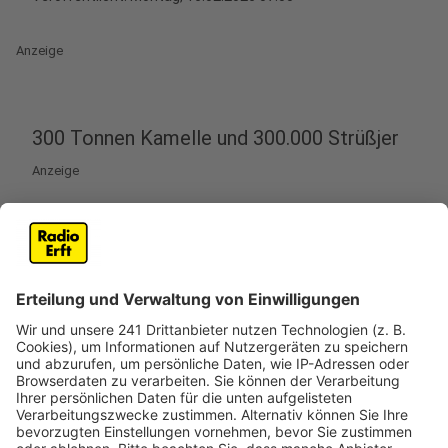
Anzeige
300 Tonnen Kamelle und 300.000 Strüßjer
Anzeige
Blümchen, Gardisten und Karnevalsmäuse – sie alle
sind auf dem Weg zum großen Rosenmontagszug in
Köln. Die halbe Stadt ist deshalb abgesperrt. Los
geht's um 10 Uhr in der Kölner Südstadt am
Severinstor. Dann ziehen die Jecken auf dem über 8
Kilometer langen Zugweg durch die Stadt.
Mit dabei sind 20 große Persiflagewagen, über 70
Festwagen und 70 Bagagewagen. Und die haben 300