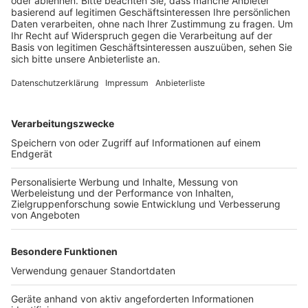
Tonnen Süßigkeiten an Bord. Ihr könnt also 700.000
Tafeln Schokolade fangen, über 200.000
Pralinenschachteln und 300.000 Strüßjer gehen am
Montag unters jecke Volk. Und nicht nur viele Kamelle
– damit alles sicher bleibt, setzt die Stadt Köln weiter
auf mehr Polizei. Auch an Rosenmontag sind bis zu
1.500 zusätzliche Einsatzkräfte auf der Straße. Und an
wichtigen Stellen – da sind auch heute wieder Sperren
gegen Autos aufgebaut.
Anzeige
Weitere Themen von Rhein und Erft
Anzeige
Mit Bus und Bahn zum Karneval
Kontrollen an Karneval in Köln