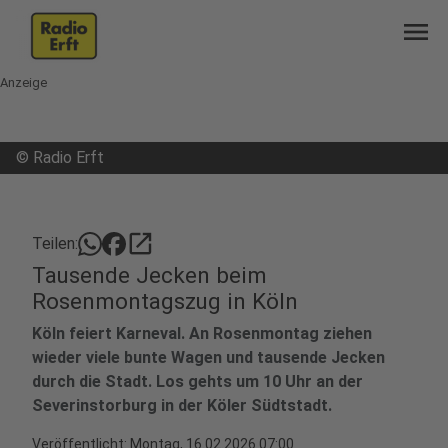
menu
Anzeige
©
Radio Erft
open_in_new
Teilen:
Tausende Jecken beim
Rosenmontagszug in Köln
Köln feiert Karneval. An Rosenmontag ziehen
wieder viele bunte Wagen und tausende Jecken
durch die Stadt. Los gehts um 10 Uhr an der
Severinstorburg in der Köler Südtstadt.
Veröffentlicht:
Montag, 16.02.2026 07:00