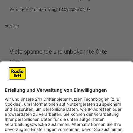
Veröffentlicht:
Samstag, 13.09.2025 04:07
Anzeige
Viele spannende und unbekannte Orte
Anzeige
Am Sonntag (14.09.) ist mal wieder Tag des offenen
Denkmals. In Köln kann man aber auch schon Samstag
(13.09.) Einblicke in zahlreiche bauhistorisch besondere
Orte und Gebäude werfen. Von der römischen
Grabkammer, über die Dombauhütte, bis hin zum
modernen Funkhaus. Insgesamt werden mehr als 150
Denkmäler, die sonst oft nicht besichtigt werden
können, in Köln ihre Türen öffnen. Man kann exklusive