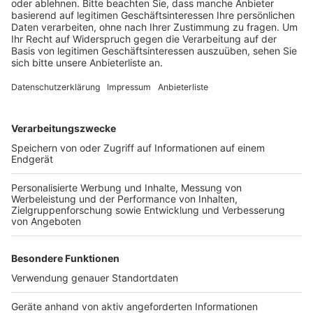
Einblicke in Tore, Höfe, Kirchenportale, Werksgelände
und Bunker bekommen. Gleiches gilt morgen auch für
den Rhein-Erft-Kreis – dann kann man zum Beispiel mal
einen Blick ins Pianomuseum Haus Eller in Bergheim-
Ahe werfen. Außerdem mit dabei sind die Abtei
Brauweiler in Pulheim, der Sioniterhof mit der
Luziakapelle in Wesseling, oder die Wasserburg Gleuel
in Hürth. In Brühl – wo es ja ohnehin schon die
Welterbe-Schlösser gibt – stellt man diesmal Brühls
Verbindung zur Braunkohle in den Mittelpunkt.
Anzeige
Weiter Themen von Rhein und Erft
Anzeige