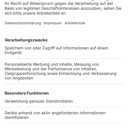
erstellt automatisch zugeschnittene Antworten, heißt
es. Außerdem kann die KI Kundenanliegen präzise
erfassen und automatisiert an die zuständigen
Abteilungen weiterleiten. So kann den Hürthern
durchgehend verfügbarer Kundenservice angeboten
werden, heißt es von den Stadtwerken.
Anzeige
Weitere Themen von Rhein und Erft
Anzeige
Kerpener Politiker wollen Verbot von Lachgas
Umbau des Freibads Elsdorf: Start der
Bauarbeiten
Bergheim: "Grüne Lunge" wird attraktiver