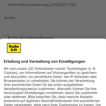
Veröffentlicht:
Donnerstag, 27.03.2025 17:02
Anzeige
Ki für Kundenanfragen
Anzeige
Die Stadtwerke Hürth machen es vor – als erster
Versorger in Deutschland setzen die Stadtwerke einen
KI-gestützten WhatsAppService für die Kunden ein.
Das neue System kann selbstständig auf individuelle
Kundenanfragen zur Fernwärme, der Stromversorgung
oder Serviceleistungen wie zum Beispiel
Sperrmüllabholung reagieren, ohne dass ein Mitarbeiter
eingreifen muss. Die KI versteht Kundenfragen und