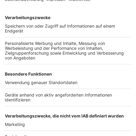
knacken.
Anzeige
Weitere Themen von Rhein und Erft
Anzeige
Elsdorf prüft Lachgasverbot
600-Euro-Spende für Grüne Damen und Herren in
Frechen
Ricarda-Markt in Alt-Kaster: Kunst, Handwerk und
Genuss
Anzeige