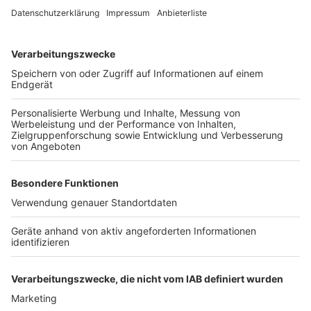
die Straße in Frechen gesperrt. Weitere Einzelheiten
hat die Polizei nicht veröffentlicht, die Ermittlungen
dauern noch an.
Anzeige
Weitere Themen von Rhein und Erft
Anzeige
Kerpen: Schüsse in Brüggen
Tragischer Unfall im Parkhaus am Kaiser-Wilhelm-
Ring in Köln
A4 Richtung Olpe wird für zehn Tage gesperrt
Anzeige