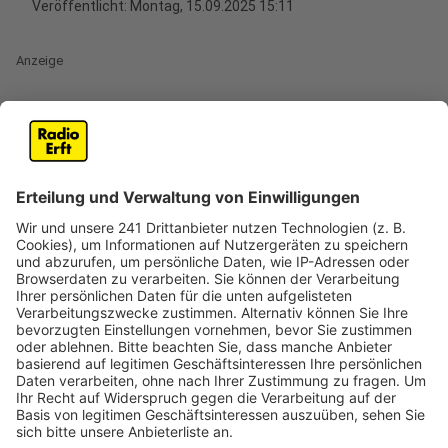
Veröffentlicht:
Montag, 15.09.2025 15:11
Anzeige
Durchsuchung nach Schüssen in Kerpen-
Brüggen
Anzeige
SEK-Einsatz am Samstag (13. September) in Frechen.
Ermittler haben dabei die Wohnung eines 25-Jährigen
durchsucht. Nach Schüssen am Donnerstagabend in
Kerpen-Brüggen waren die Fahnder dem Mann auf die
Spur gekommen, heißt es von der Kölner
Staatsanwaltschaft. Er steht im Verdacht, bei einem
Streit in Kerpen auf der Heerstraße mehrere Schüsse
abgegeben zu haben. Während des SEK-Einsatzes war