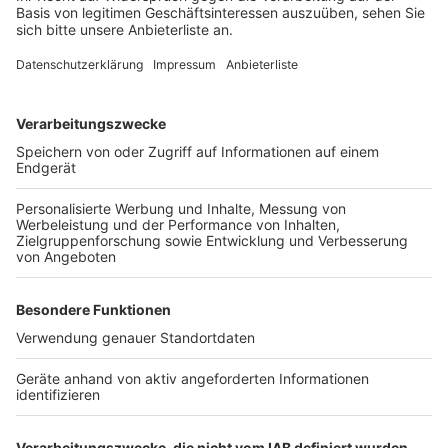
Anzeige
©
Radio Erft / Hörerfoto
Schmierereien an Wassertanks auf Bedburger
Storchenwiese
Anzeige
Weitere Themen von Rhein und Erft
Anzeige
Fernwärme-Ausfall in Teilen von Hürth
Mit Bus und Bahn zum Karneval
Bedburg: Storchenwiese soll weiter wachsen