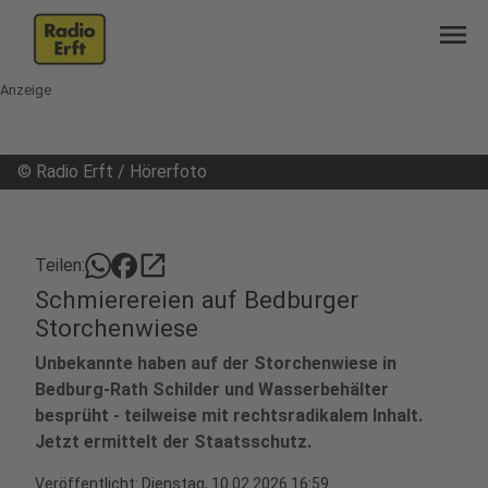
menu
Anzeige
©
Radio Erft / Hörerfoto
open_in_new
Teilen:
Schmierereien auf Bedburger
Storchenwiese
Unbekannte haben auf der Storchenwiese in
Bedburg-Rath Schilder und Wasserbehälter
besprüht - teilweise mit rechtsradikalem Inhalt.
Jetzt ermittelt der Staatsschutz.
Veröffentlicht: Dienstag, 10.02.2026 16:59