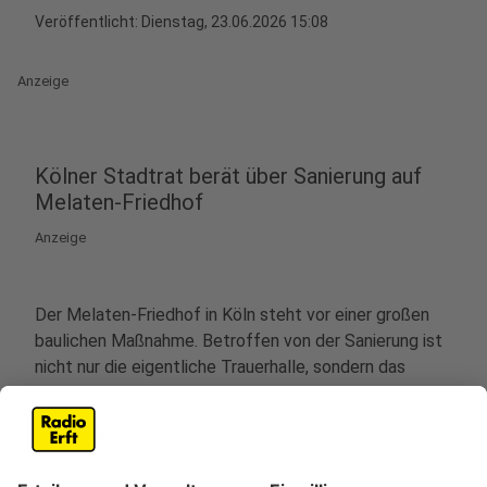
Veröffentlicht:
Dienstag, 23.06.2026 15:08
Anzeige
Kölner Stadtrat berät über Sanierung auf
Melaten-Friedhof
Anzeige
Der Melaten-Friedhof in Köln steht vor einer großen
baulichen Maßnahme. Betroffen von der Sanierung ist
nicht nur die eigentliche Trauerhalle, sondern das
gesamte denkmalgeschützte Ensemble. Dazu gehören
mehrere Nebengebäude sowie die Außenanlagen des
historischen Geländes. Sogar die öffentlichen
Besuchertoiletten müssen im Zuge der Arbeiten