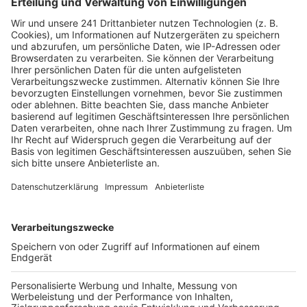
grundlegend modernisiert werden. Der bauliche
Zustand der Gebäude macht diese umfassenden
Schritte laut Stadtverwaltung notwendig.
Am 2. Juli befasst sich der Kölner Stadtrat mit dem
Großprojekt auf dem Friedhofsgelände. Ein zentraler
Punkt der Entscheidung ist die Einleitung der Vergabe
an einen sogenannten Totalunternehmer. Allein für die
Honorare von Planern und Sachverständigen zur
Vorbereitung sind bereits über 600.000 Euro
veranschlagt. Diese Summe dient der detaillierten
Vorplanung für die eigentliche Sanierung des Geländes.
Während der gesamten Bauzeit müssen Angehörige
jedoch keine Ausfälle bei Trauerfeiern befürchten.
Diese finden bis zur geplanten Wiedereröffnung
weiterhin in einer Interimshalle statt, die direkt auf
dem Friedhofsgelände bereitgestellt wird.
Anzeige