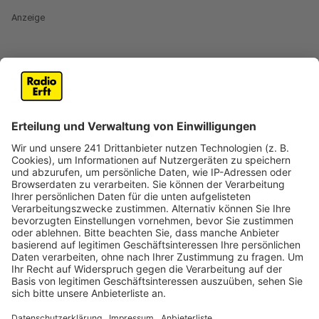
Anzeige
Rote Autos und Mülltonen in Lechenich
Anzeige
Saharastaub über Deutschland und auch hier bei uns im
Rhein-Erft-Kreis. Zum Beispiel in Erftstadt-Lechenich.
Dort waren am Samstagmorgen (15. November) viele
Autos und zum Beispiel Mülltonnen mit feinen, roten
Partikeln überzogen.
Grund für den Saharastaub ist eine
starke
Südwestströmung, die nicht nur milde Luft aus
Marokko und Spanien zu uns bringt, sondern an
manchen Orten eben auch den Staub,
so die
Wetterexperten. Und der wird jetzt durch den Regen