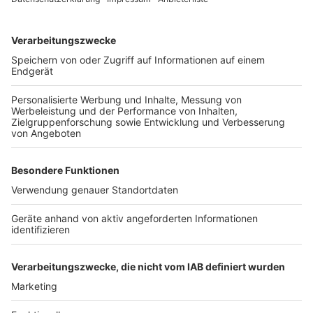
aus der Luft gewaschen.
Anzeige
Weitere Themen von Rhein und Erft
Anzeige
SPD-Fragen zum Microsoft-Rechenzentrum in
Bergheim
Martinsmarkt in Frechen: Handwerk, Design und
Genuss
Kölner Hauptbahnhof zehn Tage gesperrt
Anzeige