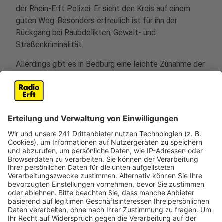
der Rhein-Erft Polizei. Er sieht den Kreis auf einem
guten Weg. Besonders erfreulich ist für ihn der
Rückgang bei Raubdelikten, Gewalt- und
Straßenkriminalität.
Allerdings gibt es in Bedburg eine leichte Zunahme der
Fallzahlen, die hauptsächlich auf Sachbeschädigungen
zurückzuführen sind.
Ein weiterer positiver Trend ist der Rückgang der
Wohnungseinbrüche um fünf Prozent auf knapp 790
Fälle. Dennoch bleibt der Kampf gegen
Wohnungseinbrüche auch in diesem Jahr ein
Schwerpunktthema der Rhein-Erft-Polizei, so Kikulski.
Anzeige
Licht und Schatten bei den Zahlen aus Köln