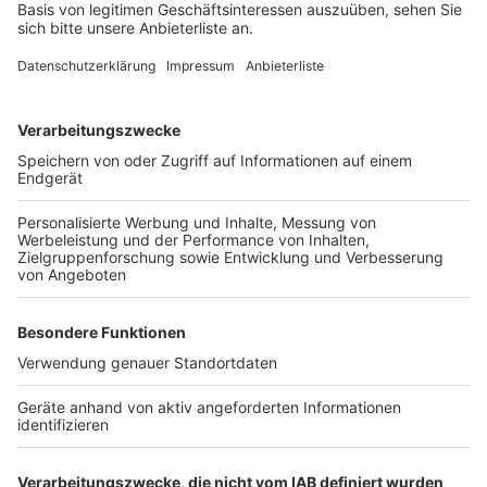
Anzeige
Sinkende Kriminalität gab es auch in Köln – die Polizei
dort registrierte weniger Drogen- und Sexualdelikte
und weniger Auto- und Fahrraddiebstähle. In den
Bereichen Betrug, Cybercrime, und Messergewalt
gingen die Zahlen dagegen nach oben.
Anzeige
Weitere Themen von Rhein und Erft
Anzeige
Kampf um die Zukunft bei Ford
Sirenen heulen beim landesweiten Warntag
Wolf in Bergheim-Glessen unterwegs?