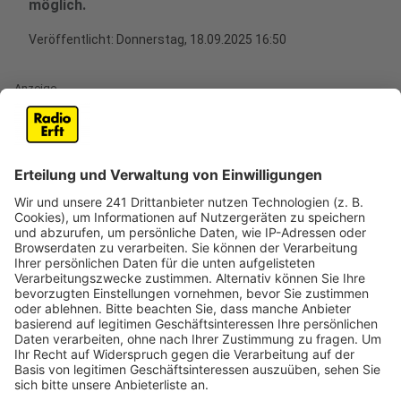
möglich.
Veröffentlicht:
Donnerstag, 18.09.2025 16:50
Anzeige
Im Rhein-Erft-Kreis stehen am kommenden Sonntag,
dem 28. September, die Stichwahlen an. Dabei wird
nicht nur der Posten des Landrats entschieden,
sondern auch in Bergheim, Brühl, Frechen, Kerpen und
Pulheim die Bürgermeisterwahl.
Für alle, die am Wahltag verhindert sind, gibt es die
Möglichkeit, per Briefwahl abzustimmen oder schon
vorab persönlich im Wahlbüro der jeweiligen Stadt zu
wählen. In Hürth, Kerpen und Brühl sind die Wahlbüros
ab Freitag (19.09.) geöffnet, in Pulheim bereits seit
Donnerstag (18.09.). In Wesseling öffnet das Wahlbüro