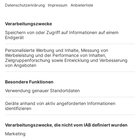
am Montag (22.09.), wie die Stadt mitteilt.
Für die Stimmabgabe im Wahlbüro ist lediglich ein
gültiger Personalausweis erforderlich.
Anzeige
Weitere Themen von Rhein und Erft
Anzeige
Elektro-Innung kritisiert lange Wartezeiten bei
PV-Anlagen
Kölner Intensivtäter geschnappt
Groß-Demonstrationen in Köln am Samstag
Anzeige