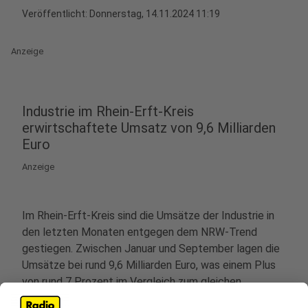
Veröffentlicht:
Donnerstag, 14.11.2024 11:19
Anzeige
Industrie im Rhein-Erft-Kreis
erwirtschaftete Umsatz von 9,6 Milliarden
Euro
Anzeige
Im Rhein-Erft-Kreis sind die Umsätze der Industrie in
den letzten Monaten entgegen dem NRW-Trend
gestiegen. Zwischen Januar und September lagen die
Umsätze bei rund 9,6 Milliarden Euro, was einem Plus
von rund 7 Prozent im Vergleich zum gleichen
Zeitraum des Vorjahres entspricht. NRW-weit sanken