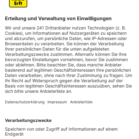
die Industrieumsätze hingegen um 4,8 Prozent.
Anzeige
Chemieindustrie maßgeblich für
Umsatzanstieg
Anzeige
Laut den Landesstatistikern könnte dieser Anstieg vor
allem mit der Chemiebranche zusammenhängen. Diese
Branche ist die einzige in Nordrhein-Westfalen, die in
den ersten neun Monaten dieses Jahres ein
Umsatzplus erzielte. Auch bei der Beschäftigung zeigt
sich ein ähnliches Bild: Im Rhein-Erft-Kreis ist die Zahl
der Beschäftigten in der Industrie leicht gestiegen,
während sie NRW-weit leicht gesunken ist.