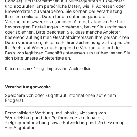
durchgesetzt werden. Das kleine Waldstück liegt
direkt am Tagebau Hambach und war in den
vergangenen Wochen immer wieder Schauplatz von
Protestaktionen. Umweltaktivisten haben sich dort in
Zelten und Baumhäusern verschanzt, um die geplante
Rodung zu verhindern. RWE plant, im Sündenwäldchen
Sand und Kies abzubauen. Diese Materialien sollen
später genutzt werden, um die Böschungen des
künftigen Tagebausees zu sichern. Protestgruppen
wie „Lützerath lebt“ haben angekündigt, die Arbeiten
weiterhin kritisch zu begleiten und gegen die Rodung
zu protestieren.
Anzeige
Weitere Themen von Rhein und Erft
Anzeige