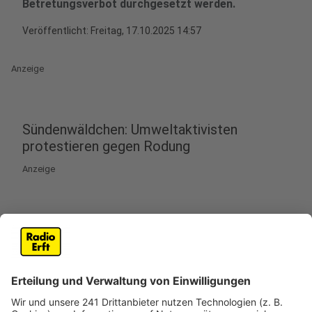
Betretungsverbot durchgesetzt werden.
Veröffentlicht:
Freitag, 17.10.2025 14:57
Anzeige
Sündenwäldchen: Umweltaktivisten
protestieren gegen Rodung
Anzeige
Das Sündenwäldchen in der Nähe von Manheim-Alt
könnte ab Montag (20.10.) gerodet werden. Die Stadt
Kerpen hatte das Gebiet bereits Anfang Oktober
gesperrt. Seitdem ist der Zutritt nur noch RWE-
Mitarbeitern erlaubt. Laut einer Allgemeinverfügung
der Stadt könnte das Betretungsverbot ab jetzt