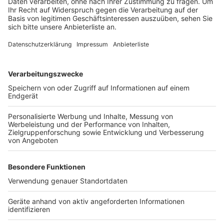
auf dem Gut Lärchenhof in Pulheim ausgetragen
werden könnten.
Insgesamt waren in Pulheim knapp 45.000 Menschen
abstimmungsberechtigt. Damit der Bürgerentscheid
erfolgreich ist, braucht es eine Mehrheit. Außerdem
müssen mindestens 6.717 Stimmen mit Ja abgegeben
werden.
Anzeige
Weitere Themen von Rhein und Erft
Anzeige
Weiter keine Klarheit über neue Gesamtschule in
Bergheim
Schüler bauen Lego-Rampen für Rollstuhlfahrer