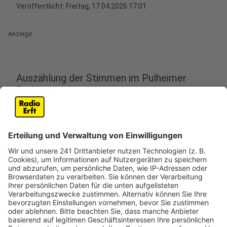
Veröffentlicht:
Freitag, 17.04.2026 17:01
Anzeige
Auszählung der Stimmen im Pulheimer
Rathaus
Anzeige
In Pulheim werden am Sonntag (19.04.) ab 18 Uhr im
Rathaus die Briefwahlstimmen für den
Bürgerentscheid ausgezählt. Dabei stimmen die
Menschen darüber ab, ob sie eine Olympia-Bewerbung
an Rhein und Ruhr unterstützen.
Im Mittelpunkt steht auch die Frage, ob die
olympischen Golf-Wettbewerbe in rund zehn Jahren