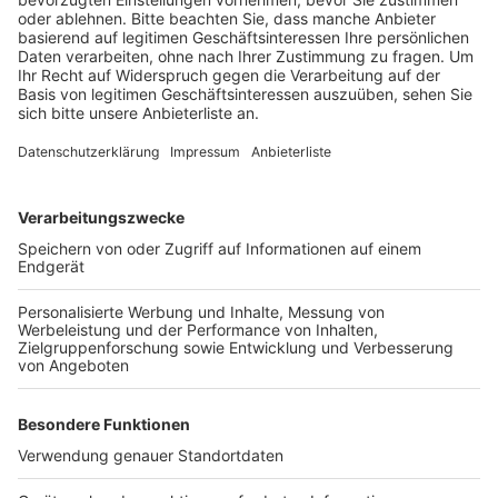
betrifft den Bereich zwischen Manstedten und
Pulheim. Im zweiten Abschnitt wird hinter dem
Kamillenweg 18 bis zur Kreuzung Sonnenallee
gearbeitet.
Autofahrer und Anwohner müssen sich in den
kommenden Wochen auf Einschränkungen und längere
Fahrzeiten einstellen.
Anzeige
Weitere Themen von Rhein und Erft
Anzeige
Geflügelpest in Kerpen-Brüggen bestätigt
Warnstreik: Busse und Bahnen sollen Montag
stillstehen
Elsdorf: Genehmigung für Rheinwasserleitung ist