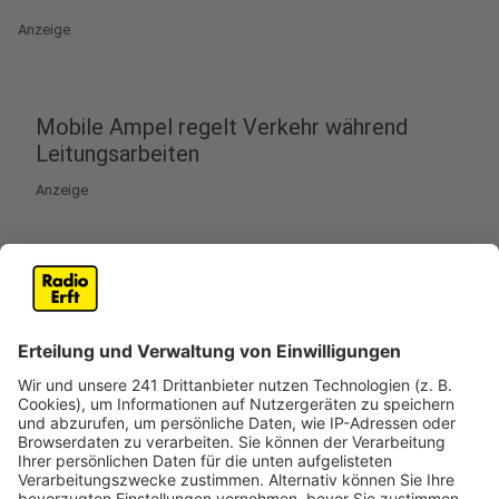
Anzeige
Mobile Ampel regelt Verkehr während
Leitungsarbeiten
Anzeige
In Pulheim beginnen am Montag (02.02.) umfangreiche
Bauarbeiten auf der Bergheimer Straße. Grund dafür ist
die Erneuerung der Wasserleitung unterhalb der
Fahrbahn. Die Arbeiten sollen voraussichtlich bis
Anfang Mai abgeschlossen sein.
Während der Bauzeit wird der Verkehr auf Höhe der
jeweiligen Wanderbaustelle durch eine mobile
Ampelanlage geregelt. Der erste Bauabschnitt