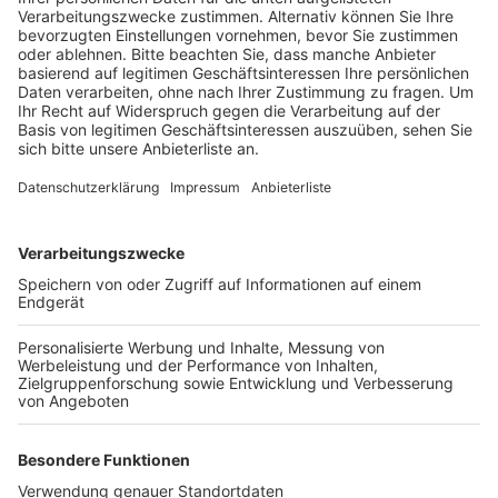
Dreirohrdüker/Pletschmühle mit einem schweren
Dammbalken geschlossen. Über diese Scharte
entwässert der Pulheimer Bach bei Hochwasser
automatisch in den Kölner Randkanal.
Bei der Flutkatastrophe 2021 war Hochwasser im
Kölner Randkanal in den Pulheimer Bach geströmt, so
dass das Hochwasser dort nicht abfließen
konnte. Durch den Rückstau, bis hinter die Ortslage
von Pulheim, kam es laut Verband in einigen Kellern zu
Überflutungen.
Anzeige
Weitere Themen von Rhein und Erft
Anzeige