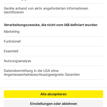
Kölner Uni will zehn Millionen einsparen
Feuerwehr Bedburg beendet Starkregen-Einsatz
Unwetterfolgen: A4 nach Olpe wieder gesperrt
Anzeige
Anzeige
Anzeige
Anzeige