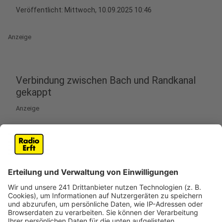
Veröffentlicht:
Mittwoch, 10.09.2025 10:46
Anzeige
Verbindung zwischen Bach und Randkanal
gekappt
Anzeige
In Pulheim hat der Bachverband am Dienstag ein
Hochwasser im Pulheimer Bach und seinen
Nebengewässern verhindert. Alle ehren- und
hauptamtlichen Mitarbeiter seien im Einsatz gewesen
und hätten mit Ausrüstung und Gerät neuralgische
Punkte besetzt, heißt es vom Verband. Erstmals
wurde auch die 40 Zentimeter tiefe Scharte am