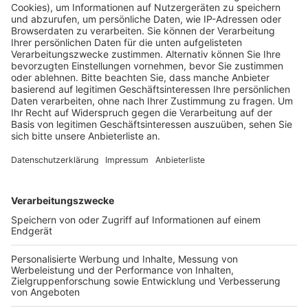
geplant. Aus Sicht der Stadt ist das jedoch nicht zu
empfehlen, weil tiefgreifende bauliche Eingriffe nötig
sind. So soll die Heizung komplett erneuert und auf die
Wärmepumpentechnologie umgestellt werden.
Stattdessen wird nun eine Machbarkeitsstudie
durchgeführt. Sie soll drei Varianten untersuchen. Eine
Möglichkeit ist ein Neubau auf dem Schulgelände. Das
alte Gebäude würde dabei nicht abgerissen. Eine
zweite Option sieht den Abriss des alten Gebäudes
vor. An gleicher Stelle könnte ein Neubau entstehen.
Bei der dritten Variante würde das Altgebäude saniert
und für den Übergang ein Interimsgebäude für vier
Gruppen errichtet.
Die Stadt schreibt die Machbarkeitsstudie jetzt aus.
Anzeige