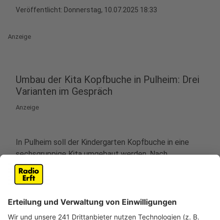
Veröffentlicht:
Donnerstag, 10.07.2025 18:33
Anzeige
Umbau der Kita Kopfbuche in Pulheim: Drei
Varianten im Gespräch
Anzeige
In Pulheim soll der Kindergarten Kopfbuche in eine
sechsgruppige Kita umgebaut werden. Nach
Mitteilung der Stadt im zuständigen Ausschuss ist
derzeit die Frage aber wieder offen, wie das passieren
soll.
Ursprünglich war ein Umbau bei laufendem Betrieb