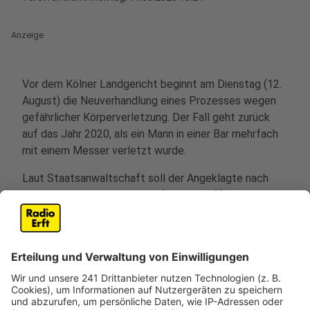
Anzeige
Vor dem Kölner Landgericht beginnt am Dienstag (12.
August) die Neuverhandlung eines Prozesses wegen
gefährlicher Körperverletzung. Der Fall geht zurück
auf das Jahr 2020, als ein Mann in einer Bar mehrfach
mit einem Messer verletzt wurde.
Laut Staatsanwaltschaft soll der Angeklagte nach
einem Streit das spätere Opfer angegriffen haben.
Das Opfer soll zuvor den Angeklagten attackiert
haben.
Bereits vor knapp zwei Jahren war der 47-jährige
Angeklagte vom Landgericht Köln zu zweieinhalb
Jahren Haft verurteilt worden. Die Richter hatten
damals entschieden, dass keine Notwehr vorlag.