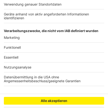
vollstreckt
Parkpalette mit Fahrradparkplätzen in Weiden-
West geplant
Mann stirbt nach Polizeieinsatz in Köln
Anzeige
Anzeige
Anzeige