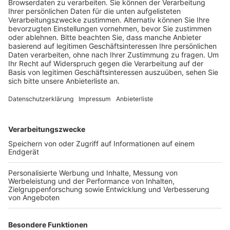
Der Angeklagte legte jedoch Revision ein – mit Erfolg.
Der Bundesgerichtshof hob das Urteil auf, da im
ursprünglichen Prozess nicht ausreichend geklärt
wurde, ob der Angeklagte hätte flüchten oder Hilfe
holen können. Die Begründung, warum keine Notwehr
vorlag, sei nicht ausreichend gewesen.
Nun wird der Fall vor dem Kölner Landgericht erneut
verhandelt.
Anzeige
Weitere Themen von Rhein und Erft
Anzeige
Vier Haftbefehle am Flughafen Köln/Bonn