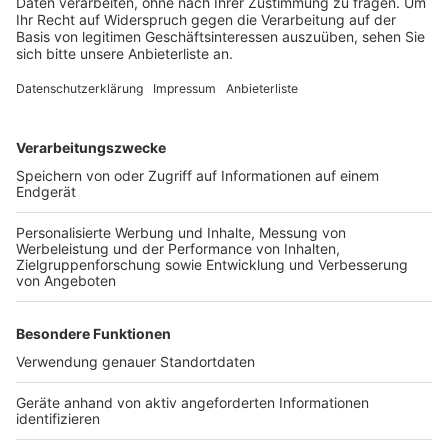
mitmachen möchte, muss sich vorab bei diesem Team
anmelden. Teilnehmer können eigene Nikolaus-
Kostüme, Mützen und Bärte mitbringen, aber auch vor
Ort werden entsprechende Accessoires
bereitgestellt.
Die KVB-Räder stehen am Treffpunkt kostenfrei zur
Verfügung, sodass jeder problemlos mitfahren kann.
Anzeige
Weitere Themen von Rhein und Erft
Anzeige
Reizgas-Vorfall im Kölner Schule
Blumenkübel sorgen für Diskussionen
"Stern-TV" nicht mehr aus Hürth