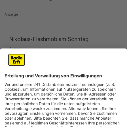
Anzeige
Nikolaus-Flashmob am Sonntag
Anzeige
Am zweiten Advent, Sonntag (7. Dezember), findet in
Köln erneut der beliebte Nikolaus-Flashmob statt.
Zahlreiche Teilnehmer in Nikolaus-Kostümen treffen
sich um 14:45 Uhr an der KVB-Zentrale in Braunsfeld,
um gemeinsam auf KVB-Rädern durch die Stadt zu
fahren.
Die Aktion, die mittlerweile fast schon Tradition hat,
wird vom Social Media-Team der KVB organisiert. Wer