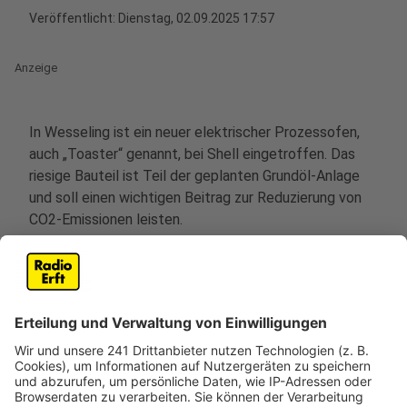
Veröffentlicht:
Dienstag, 02.09.2025 17:57
Anzeige
In Wesseling ist ein neuer elektrischer Prozessofen,
auch „Toaster“ genannt, bei Shell eingetroffen. Das
riesige Bauteil ist Teil der geplanten Grundöl-Anlage
und soll einen wichtigen Beitrag zur Reduzierung von
CO2-Emissionen leisten.
Die angelieferten Komponenten umfassen unter
anderem ein 13 Meter langes und 24 Tonnen schweres
Element. Der sogenannte E-Heater wird mit Ökostrom
betrieben und ersetzt die bisher üblichen
Gasheizungen. Dadurch sollen die CO2-Emissionen am
Standort um rund 620.000 Tonnen pro Jahr gesenkt
werden.