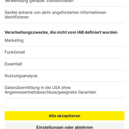
sich
Falscher Polizist raubt Autofahrer bei Bedburg
aus
Anzeige
Anzeige
Anzeige
Anzeige