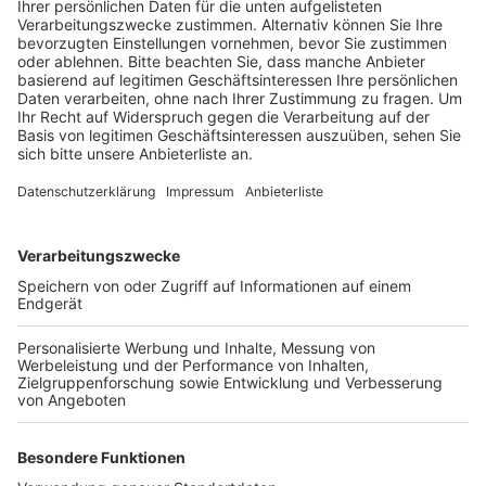
Die Montage des E-Heaters hat bereits begonnen. Die
Inbetriebnahme der gesamten Anlage ist für das Jahr
2028 vorgesehen. Nach Fertigstellung wird die Anlage
hochwertige Grundöle für Schmierstoffe, die
Pharmaindustrie und die Kosmetikbranche liefern.
Die neue Grundöl-Anlage wird nach Angaben von Shell
die größte ihrer Art in Deutschland sein und zählt zu
den Top-10-Anlagen in Europa.
Anzeige
Weitere Themen von Rhein und Erft
Anzeige
Frechen: Glasfaserleitung beschädigt
Neue Kreisstraße K22n bei Bergheim verzögert