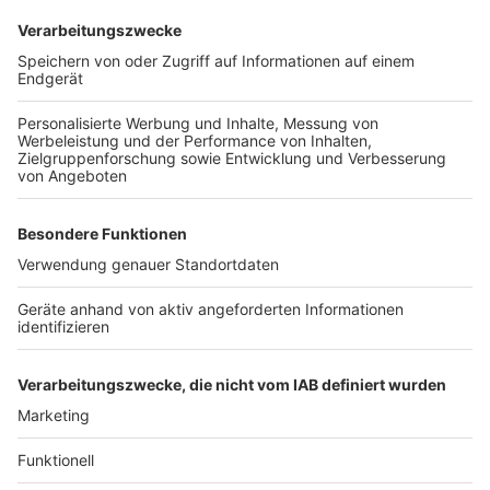
Berzdorf (Bussteig F) sowie der Linie 723 nach
Keldenich (Bussteig D) und der Regionalbuslinien 930
und SB93 in Richtung Brühl (Bussteig B).
Anzeige
Weitere Themen von Rhein und Erft
Anzeige
Top-Werte für eezy.nrw-Ticket
Genehmigung für Rheinwasser-Leitung für
Tagebauseen ist da
Löwennachwuchs im Kölner Zoo ist gesund
Anzeige