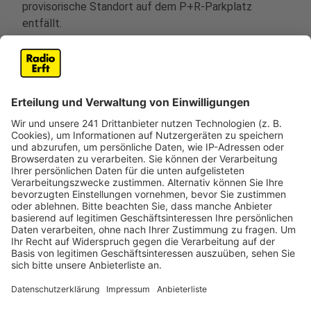
provisorische Standort auf dem P+R-Parkplatz
entfällt.
Die neuen Haltestellen sind barrierefrei und haben
moderne Wartehallen. Auch für Autofahrer ist das eine
gute Nachricht: der Parkplatz wird jetzt
instandgesetzt und kann danach wieder zum Parken
genutzt werden.
Die Abfahrten im Überblick
Die Busse der Linien 730 und 930 nach Sechtem
Bahnhof sowie der Linie 722 nach Keldenich fahren
einheitlich von der Südseite der Haltestelle (auf der
Bahnhofsseite) ab. Die Abfahrten erfolgen dort vom
Bussteig C.
An der Nordseite der Haltestelle, im Bereich der
Fußgängerzone Bahnhofstraße, starten die Fahrten
der Stadtbuslinien 721 und 722 nach Urfeld und