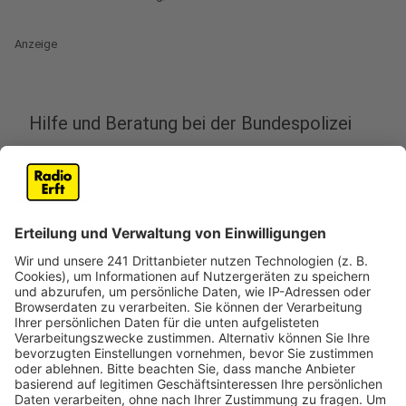
Anzeige
Hilfe und Beratung bei der Bundespolizei
Anzeige
Am Kölner Hauptbahnhof gibt es jetzt eine neue
Anlaufstelle für Frauen, die Gewalt erlebt haben. Die
Bundespolizei hat sie jetzt eröffnet. Es ist die zweite
ihrer Art in Deutschland – nach Berlin. Betroffene
Frauen bekommen dort rund um die Uhr Hilfe, Beratung
und Schutz und zwar direkt in der Wache der
Bundespolizei. Dort kümmern sich speziell geschulte
Polizistinnen um die Opfer, nehmen Anzeigen auf und
vermitteln weitere Unterstützung. Das Angebot