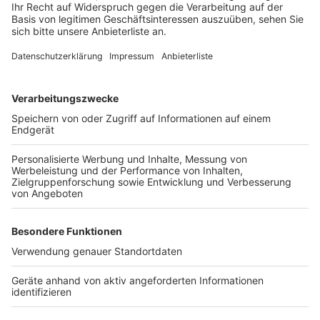
gehört zu einem Pilotprojekt und läuft zunächst zwei
Jahre.
Anzeige
©
Bundespolizei Köln
Anzeige
Weitere Themen von Rhein und Erft
Anzeige
Mülheimer Brücke in Köln wieder frei
Jugendliche wählen Bücher für Brühler Bibliothek
Die Bäderlandschaft in Erftstadt ist im Wandel