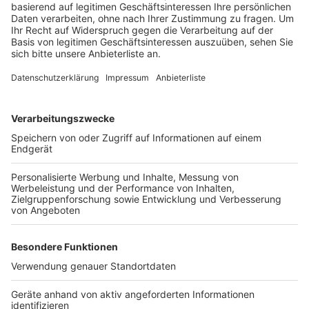
Veranstaltungsorte befinden sich in der Innenstadt,
sodass die Besucher bequem von einer Location zur
nächsten wechseln können.
Das Besondere: Der Eintritt ist bei allen Locations frei.
Musikfans können sich also auf einen Abend voller
Live-Auftritte freuen, ohne dafür tief in die Tasche
greifen zu müssen.
Anzeige
Weitere Themen von Rhein und Erft
Anzeige
Tagebau Hambach: Unbefugte besetzen
Kohlebagger
Pulheim sagt Saatkrähen den Kampf an
Infos zur Briefwahl im Rhein-Erft-Kreis