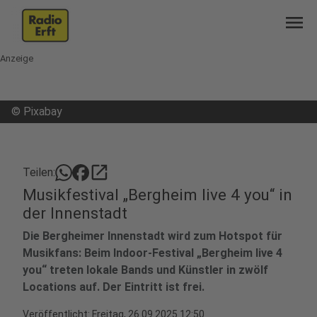
menu
Anzeige
©
Pixabay
open_in_new
Teilen:
Musikfestival „Bergheim live 4 you“ in
der Innenstadt
Die Bergheimer Innenstadt wird zum Hotspot für
Musikfans: Beim Indoor-Festival „Bergheim live 4
you“ treten lokale Bands und Künstler in zwölf
Locations auf. Der Eintritt ist frei.
Veröffentlicht:
Freitag, 26.09.2025 12:50