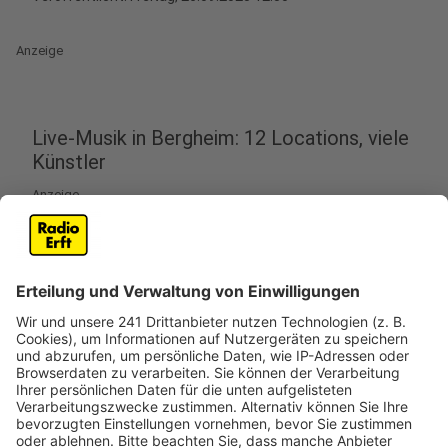
Anzeige
Live-Musik in Bergheim: 12 Locations, viele
Künstler
Anzeige
Am Samstag (26. September) wird die Bergheimer
Innenstadt wieder zur Bühne für lokale Musik. Mit dem
Indoor-Musikfestival „Bergheim live 4 you“ erwartet
die Besucher ein abwechslungsreiches Programm in
zwölf Kneipen, Bars und Restaurants.
Von kölscher Musik über Rock-Hits bis hin zu Oldies ist
für jeden Geschmack etwas dabei. Alle