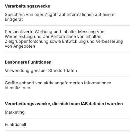
waren Teile der Autobahn gesperrt.
Anzeige
Weitere Themen von Rhein und Erft
Anzeige
Spielmobil in Kerpen rollt wieder trotz
Haushaltskrise
Köln plant Lachgasverbot
Offene Gartenpforte auch im Rhein-Erft-Kreis
Anzeige