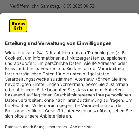
Veröffentlicht:
Samstag, 10.05.2025 06:52
Anzeige
Rettungshubschrauber im Einsatz
Anzeige
Ein schwerer Unfall im Kreuz Kerpen hat am
Freitagabend (9. Mai) für lange Staus gesorgt. Dort
war eine Motorradfahrerin bei einem Alleinunfall auf
der Auffahrt zur A61 schwer verletzt worden. Nach
der Versorgung durch eine Notärztin wurde die Frau
mit dem Hubschrauber in die Uniklinik geflogen, heißt
es von der Kerpener Feuerwehr. Während der
Bergungsarbeiten und der Landung des Hubschraubers