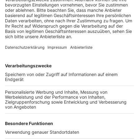
aber, dass die REVG auch weiterhin Busse mit
alternativen Kraftstoffen einsetzen wolle.
Anzeige
©
Radio Erft
Solche umweltfreundlichen Wasserstoff-Busse sind
auf den Linien der REVG im Rhein-Erft-Kreis unterwegs.
Anzeige
Weitere Themen von Rhein und Erft
Anzeige
Nach Bombenfund in Köln große