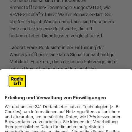
Die neuen Busse sind mit modernster
Brennstoffzellen-Technologie ausgestattet, wie
REVG-Geschäftsführer Walter Reinarz erklärt. Sie
stoßen lediglich Wasserdampf aus, sind besonders
leise und bieten eine Reichweite, die mit
herkömmlichen Dieselbussen vergleichbar ist.
Landrat Frank Rock sieht in der Einführung der
Wasserstoffbusse ein klares Signal für nachhaltige
Mobilität. Er betont, dass die neuen Fahrzeuge nicht
nur die Umwelt schonen, sondern auch die
Lebensqualität der Anwohner im Rhein-Erft-Kreis
verbessern.
Die Umstellung eines Teils der Busflotte auf
Wasserstoff wird durch das
Bundesverkehrsministerium finanziell gefördert. Ob die
REVG auch langfristig auf Wasserstoff als zentrale
Antriebsquelle setzt, ist laut Geschäftsführer Martin
Gawrisch noch offen. Klar ist nach seinen Angaben