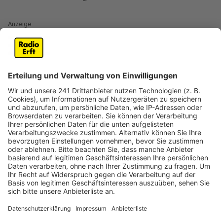
Anzeige
Programmieren lernen - jetzt anmelden
Anzeige
In der Stadtbibliothek in Bergheim gibt es weit mehr
als Bücher. Seit einiger Zeit ist dort ein Makerspace
eingerichtet. Dort gibt es zum Beispiel einen 3D-
Drucker oder ein Digitalisierungsprojekt für
Schallplatten, Videos oder Audiokassetten. In
Zusammenarbeit mit der VHS Bergheim gibt es jetzt
wieder Workshops. Kinder und Erwachsene können hier
jeweils die Grundlagen des Programmierens lernen. Für
die Kurse Ende September kann man sich jetzt auf der