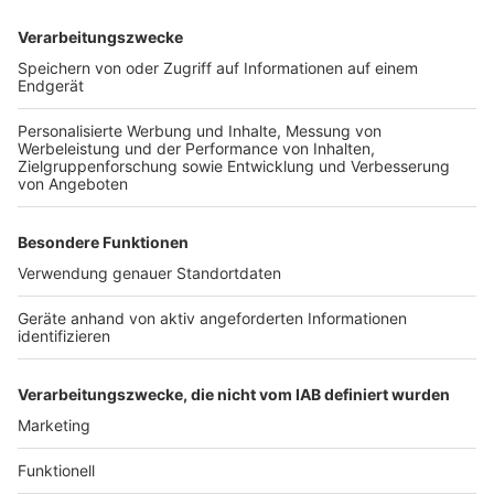
Homepage der VHS
anmelden.
Anzeige
Weitere Themen von Rhein und Erft
Anzeige
A4 nach Olpe wird zehn Tage gesperrt
Ameisenbär-Nachwuchs im Kölner Zoo
Frechener Gymnasium wird erweitert
Anzeige