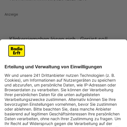
Anzeige
Klinkerriemchen lösen sich - Gerüst soll
schützen
Anzeige
Der Rathausanbau in Brühl wird in den kommenden
Tagen eingerüstet. Grund dafür sind Mängel an der
Klinkerfassade, wie die Stadt Brühl mitteilt. Bei
regelmäßigen Inspektionen wurde festgestellt, dass
sich aufgeklebte Klinkerriemchen ablösen. Das Gerüst
soll Passanten vor herabfallenden Teilen schützen und
sicherstellen, dass das Rathaus weiterhin wie gewohnt
betreten werden kann.