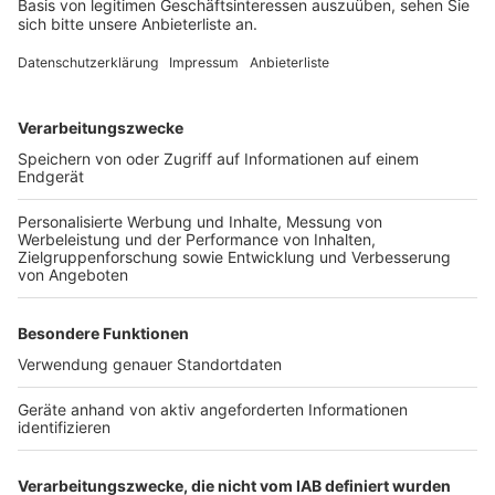
Durch das Gerüst können Experten und Handwerker
den Schaden besser begutachten und untersuchen,
warum sich die Riemchen lösen. Auch eine spätere
Reparatur wird dadurch erleichtert, heißt es. Der
Rathausanbau war erst im November 2023 eröffnet
worden.
Anzeige
Weitere Themen von Rhein und Erft
Anzeige
Veränderungen durch die Klinikreform im Rhein-
Erft-Kreis
Programm für Bergheimer Frühlingsfest steht
Janshof in Brühl soll im Mai fertig sein