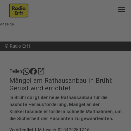
menu
Anzeige
©
Radio Erft
open_in_new
Teilen:
Mängel am Rathausanbau in Brühl:
Gerüst wird errichtet
In Brühl sorgt der neue Rathausanbau für die
nächste Herausforderung. Mängel an der
Klinkerfassade erfordern schnelle Maßnahmen, um
die Sicherheit der Passanten zu gewährleisten.
Veröffentlicht:
Mittwoch, 02.04.2025 12:16