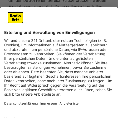
Um den betroffenen Bereich zu überbrücken, werden
Ersatzbusse eingesetzt. Diese sollen sicherstellen,
dass Fahrgäste trotz der Bauarbeiten ihre Ziele
erreichen können. Fahrgäste sollten sich auf längere
Fahrzeiten einstellen und ihre Reise entsprechend
planen. Der Ersatzbus braucht nach Angaben der
Kölner Verkehrsbetriebe für den etwa fünf Kilometer
langen Weg je Richtung etwa 15 Minuten.
Anzeige
Sperrung Bahnübergang Kaulardstraße
Anzeige
Auch Autofahrer müssen in den Osterferien mit
Behinderungen rechen. Von Samstag (12. April) bis kurz
vor Ostern ist der Bahnübergang an der Kaulardstraße