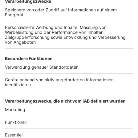
in Hürth auch für den Autoverkehr gesperrt. Eine
Umleitung ist ausgeschildert.
Anzeige
Weitere Themen von Rhein und Erft
Anzeige
Umbau am Pulheimer Paul-Decker-Platz
Stadtplanung in Frechen: Rhenania-Quartier in
Gefahr?
Radaktionstage am Erft-Radweg
Anzeige