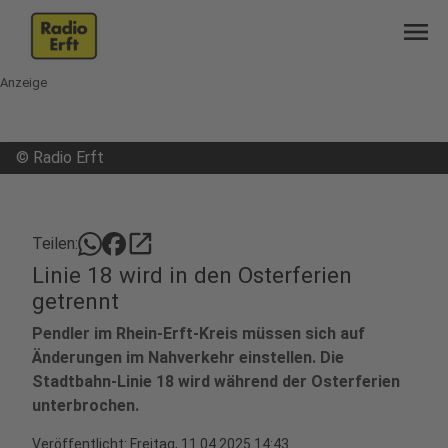
menu
Anzeige
©
Radio Erft
open_in_new
Teilen:
Linie 18 wird in den Osterferien
getrennt
Pendler im Rhein-Erft-Kreis müssen sich auf
Änderungen im Nahverkehr einstellen. Die
Stadtbahn-Linie 18 wird während der Osterferien
unterbrochen.
Veröffentlicht:
Freitag, 11.04.2025 14:43