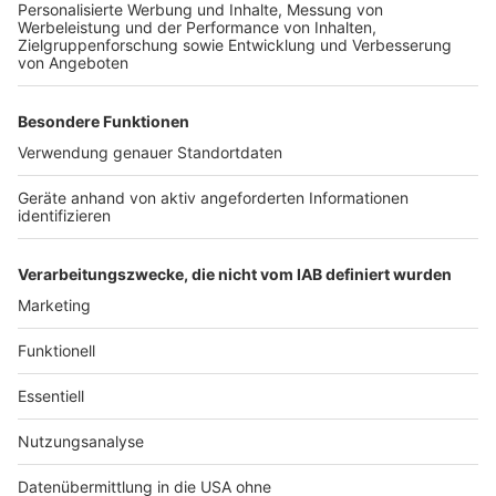
Weitere Themen von Rhein und Erft
Anzeige
Viele junge Vögel im Tierheim Bergheim
Gesperrte A565-Brücke: Ergebnisse in den
nächsten zwei Wochen
Bergheim: RWE erweitert Windpark
Anzeige
Anzeige