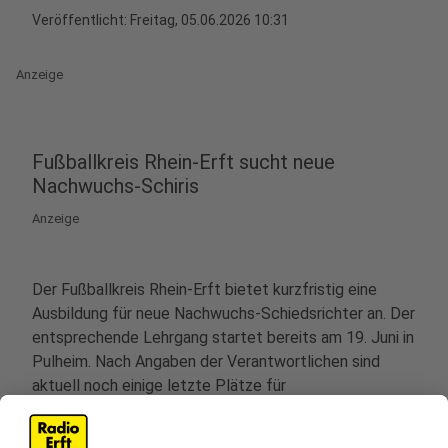
Veröffentlicht:
Freitag, 05.06.2026 10:31
Anzeige
Fußballkreis Rhein-Erft sucht neue
Nachwuchs-Schiris
Anzeige
Der Fußballkreis Rhein-Erft bietet kurzfristig eine
Ausbildung für neue Nachwuchs-Schiedsrichter an. Der
entsprechende Lehrgang startet bereits am 19. Juni in
Pulheim. Nach Angaben der Verantwortlichen sind
aktuell noch einige letzte Plätze für
Kurzentschlossene verfügbar. Veranstaltungsort für
die theoretische und praktische Ausbildung ist das