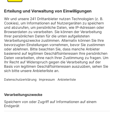
Abtei Gymnasium in Pulheim. Interessierte Jugendliche
haben hier die Möglichkeit, direkt in den
Schiedsrichter-Dienst einzusteigen.
Das Angebot richtet sich gezielt an
fußballbegeisterte Jugendliche aus der Region.
Gesucht werden Teilnehmer, die bereit sind, auf dem
Spielfeld Verantwortung zu übernehmen. Die
Ausbildung ermöglicht es den Nachwuchskräften, den
Fußball aus einer völlig neuen Perspektive
kennenzulernen.
Vor der Teilnahme ist die Anmeldung unbedingt
erforderlich. Dieses ist via E-Mail an Mika Forst
(
mika.forst@fvm.de
), Paul Willems
(
paul.willems@fvm.de
) oder Norbert Szyszka
(
norbert.szyszka@fvm.de
) möglich oder über die
Webseite des Fußballkreises:
www.schiri-werden.de
Anzeige