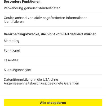
Millionenbetrug mit gefälschten Rezepten an
Rhein und Erft
Auch Bedburg verbietet Lachgas für Minderjährige
Neuer Trinkwasserbehälter für sicherer
Versorgung im Kreis
Anzeige
Anzeige
Anzeige