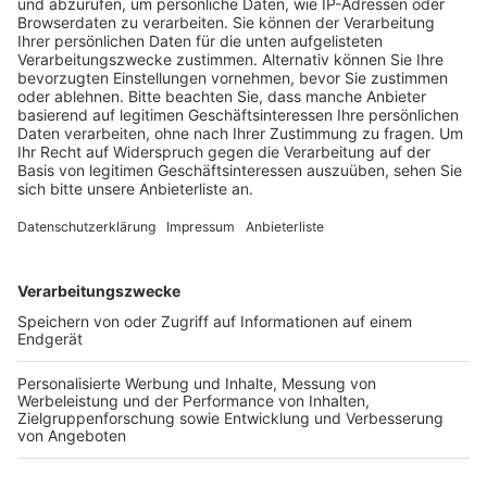
Die Serie von schweren LKW-Unfällen auf der A4 am
Eifeltor reißt nicht ab. Beim letzten Mal hat die
Bergung bis zum Abend gedauert.
Eigentlich müssen
die Lkw in dem Bereich ganz rechts fahren, weil die
anderen Spuren verengt sind, aber entweder
übersehen die Fahrer die Vorgabe oder sie ignorieren
sie. Das Problem ist, dass alle Streifen dort mit
Beton-Planken voneinander getrennt sind – und wenn
man einmal auf einer Spur ist, kann man nicht mehr
wechseln.
Anzeige
Weitere Themen von Rhein und Erft
Anzeige