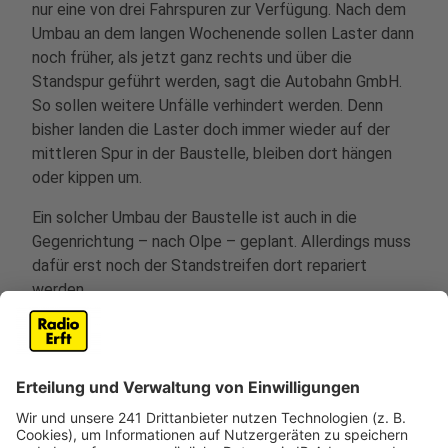
nur eine von drei Fahrspuren zur Verfügung. Nach dem
Umbau an dem langen Wochenende sollen Laster dann
noch früher, als jetzt ganz rechts und über die
Standspur geführt werden, sagt die Autobahn GmbH.
So sollen weitere Unfälle verhindert werden. Denn
bisher landen die Laster doch immer wieder auf der
mittleren Spur in der Baustelle, bleiben dort hängen
oder kippen um.
Ein solcher Umbau der Baustelle ist auch in die
Gegenrichtung – nach Olpe – geplant. Allerdings muss
dafür erst noch der Standstreifen dort repariert
werden.
Anzeige
Schon fünf schwere Unfall in der Baustelle
Anzeige