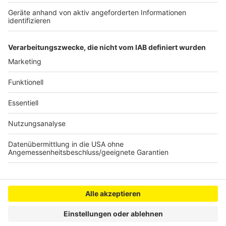
Elsdorf prüft Lachgasverbot
Hürther Meisen gegen giftige Raupen
Anzeige
Anzeige
Anzeige
Anzeige