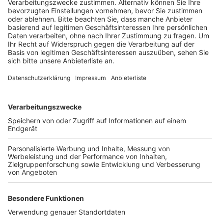
Leckereien gibt's an beiden Tagen am Freibad-
Kiosk. Sollte es regnen – der Zuschauerraum ist
überdacht.
Anzeige
©
Stadt Bedburg
ABBA Royal Show & 70er/80er-Jahre Glitter-Party beim
Kulturpicknick im Bedburger Freibad
Anzeige
Weitere Themen von Rhein und Erft
Anzeige
A4 am Sonntag komplett gesperrt