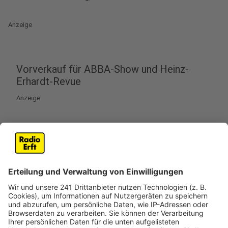
Anzeige
Vorverkauf für ABBA-Show und Heinz-
Erhardt-Revue
Anzeige
ABBA-Show oder Heinz-Erhardt-Revue – in Bedburg
gibt es auch in diesem Jahr wieder viel Musik beim
„Kulturpicknick im Freibad“. Jetzt ist der Vorverkauf
für die sechste Auflage der Open-Air-Veranstaltung
gestartet. Am 11. Juli steigt im Freibad die Heinz-
Erhardt-Revue. Einen Tag später, am 12. Juli wirds dann
richtig bunt. Dann gibt's die große ABBA Royal Show
mit 70er/80er-Jahre-Glitter-Party. Getränke und