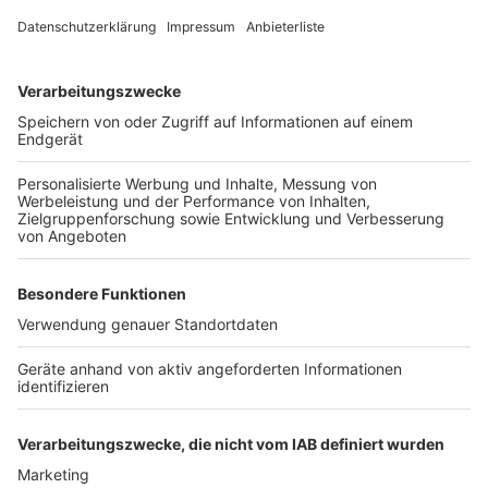
die Luft gejagt. Laut Polizei hat der Drucker dem
Automaten aber tatsächlich sehr ähnlich gesehen. Die
beiden mutmaßlichen Täter sind 18 und 34 Jahre alt.
Anzeige
Weitere Themen von Rhein und Erft
Anzeige
Rhein-Erft: Vertrag für 90 neue S-Bahnen
unterschrieben
Lange Haftstrafe für Bandidos-Rocker nach
Schüssen in Köln
Fahrradzone in Frechen ist gescheitert
Anzeige