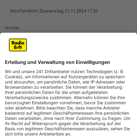
Veröffentlicht:
Donnerstag, 21.11.2024 17:20
Anzeige
Die zwei Männer suchten sich das falsche
Gerät aus
Anzeige
Eine nächtliche Sprengung eines Geldautomaten in
Köln-Mülheim ist gründlich misslungen. Erst wurden die
beiden Verdächtigen, die ohne Beute geflüchtet
waren, von einer Polizeistreife erkannt und
festgenommen, dann kam heraus: Sie hatten nicht den
Geldautomaten, sondern den Kontoauszugsdrucker in