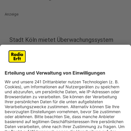
Anzeige
Stadt Köln mietet Überwachungssystem
Anzeige
Rund um die Gefahrenstelle auf der A4 am Eifeltor soll
es bald Kontrollen geben. Ab Ende Dezember werden
auf der kaputten Brücke die Geschwindigkeit und das
Durchfahrtsverbot für Fahrzeuge über 3,5 Tonnen
kontrolliert. Aktuell ist die Verkehrsführung bereits
geändert worden, damit schwere LKW in beiden
Fahrtrichtungen nur die rechte Fahrspur nutzen
können. Es gilt ein Tempolimit. Zum Einsatz kommen
soll ein Überwachungssystem mit Brennstoffzellen.