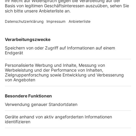
In Richtung Köln-West wird die mittlere und linke Spur
überwacht, in Richtung Köln-Süd alle drei Spuren. Das
Tempolimit legt die Autobahn GmbH noch fest, aktuell
gilt Tempo 40. Weil es noch keinen Zeitplan für eine
Sanierung der Brücke gibt, mietet die Stadt die
Anlagen erst einmal für rund zwei Jahre.
Anzeige
Weitere Themen von Rhein und Erft
Anzeige
Verdacht auf Vogelgrippe in Hürth
VRS-Tickets kosten bald mehr
Bank in Bedburg nach Sprengung wieder auf