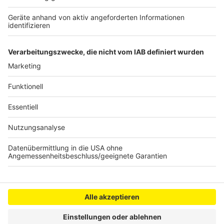
Köln
Pulheim bewilligt Mehrkosten für
Flüchtlingsunterkünfte
Anzeige
Anzeige
Anzeige
Anzeige