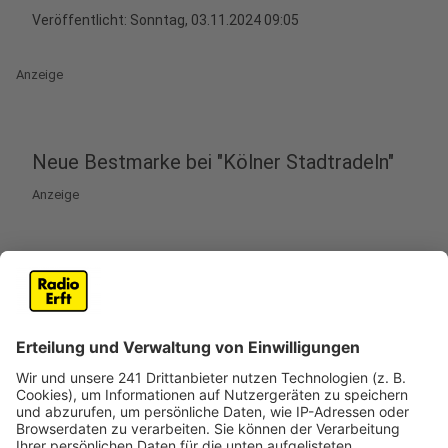
Veröffentlicht:
Sonntag, 03.11.2024 09:05
Anzeige
Neue Bestmarke bei "Kölner Stadtradeln"
Anzeige
Beim „Kölner Stadtradeln“ ist eine neue Bestmarke
erreicht worden. 1,9 Millionen Klimaschutz-Kilometer
sind zusammengekommen – die Siegerteams sind
dafür jetzt ausgezeichnet worden. Die meisten
Kilometer hat das Team der Kölner Stadtverwaltung
erstrampelt: insgesamt sind sie 94.187 Kilometer
gefahren. Die Teams „Gesunde Uniklinik Köln“ und
„Polizei Köln“ landen auf den Plätzen 2 und 3 mit über