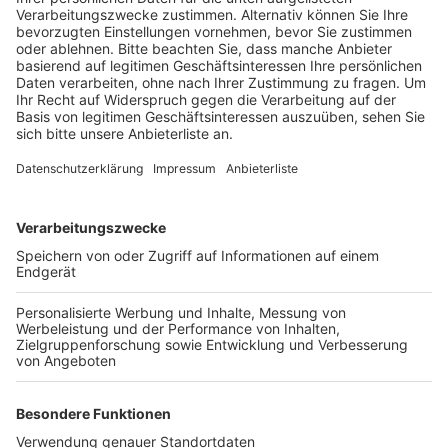
81.000 beziehungsweise über 65.000 gefahren
Kilometern.
Beim integrierten Wettbewerb „Schulradeln NRW“ sind
in diesem Jahr 71 Kölner Schulen mitgefahren. Die
fahrad-aktivste Schule war das Elisabeth-von-
Thüringen Gymnasium im Kölner Stadtteil Sülz mit
über 50.000 Kilometern. Insgesamt konnten mit der
Aktion laut Stadt 310 Tonnen CO
im Vergleich zur
2
Fahrt mit dem Auto eingespart werden.
Anzeige
Weitere Themen von Rhein und Erft
Anzeige
Waffenkontrolle und Festnahmen an Halloween in