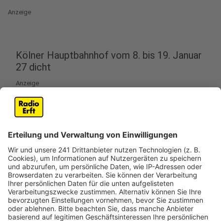
Anzeige
Kölner Hauptbahnhof vom 8. bis 19. Januar
27 dicht
Anzeige
Der Kölner Hauptbahnhof muss im Januar noch einmal
für 11 Tage gesperrt werden. Danach soll das neue
Stellwerk dann endlich in Betrieb genommen werden.
Das Ganze verzögert sich damit noch einmal. Im
letzten Winter hatte ein Softwarefehler für große
Aufregung gesorgt und die geplante Inbetriebnahme
verhindert. Eigentlich sollte das im Frühjahr passieren.
Jetzt plant die Bahn, im Januar und damit vor der
Karnevalszeit und der Handball-WM 2027 fertig zu