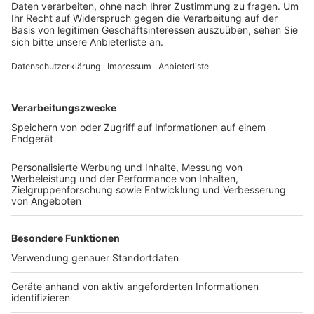
werden.
Nach aktuellen Planungen soll der Hauptbahnhof vom
8. bis 19. Januar für den Regional- und Fernverkehr
gesperrt werden, um das neue elektronische
Stellwerk in Betrieb nehmen zu können.
Anzeige
Weitere Themen von Rhein und Erft
Anzeige
Bonner Nordbrücke: Vermutlich erstmal zwei
Jahre dicht
Hitze: Rettungsdienst Rhein-Erft gerüstet,
Feuerwehr auch
Elsdorf: Freibad öffnet wohl erst im August