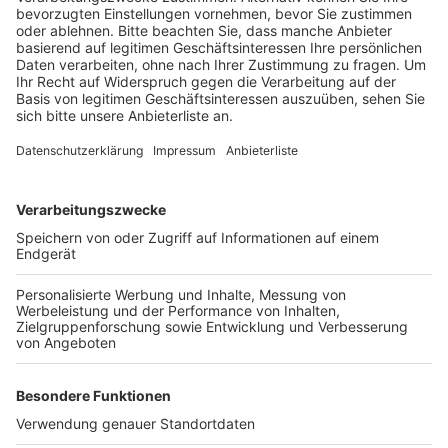
Vollbart. Er soll den 19-Jährigen am 14. Februar
angeschossen haben, als der auf den Treppenstufen
vor dem Bürgerzentrum saß. Anschließend soll der
mutmaßliche Schütze in Richtung
Bahngleise/Stadtgarten geflüchtet sein. Zeugen, die
Hinweise zum Tatgeschehen am 14. Februar oder zur
Identität des mutmaßlichen Schützen geben können,
werden gebeten, sich telefonisch unter 0221 229-0
oder per E-Mail an poststelle.koeln@polizei.nrw.de zu
melden.
Anzeige
Weitere Themen von Rhein und Erft:
Anzeige
Drogenhunde schlagen in Hürth an