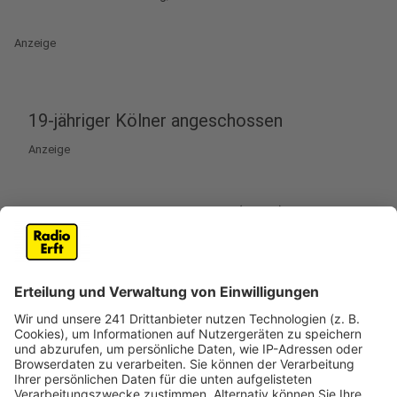
Anzeige
19-jähriger Kölner angeschossen
Anzeige
Ein Fall aus Köln ist am Mittwoch (21.08.) Thema bei
"Aktenzeichen XY". Es geht um versuchten Mord. Laut
der Ermittler war im Februar ein junger Mann auf dem
Wiener Platz in Köln angeschossen worden – von dem
Täter fehlt bis heute jede Spur. Jetzt hoffen die
Ermittler auf die Zuschauer der Fernsehsendung. Dort
wird der Fall jetzt vorgestellt und
Bilder aus der
Überwachungskamera
gezeigt. Die Ermittler suchen
nach einem dunkel gekleideten Tatverdächtigen mit