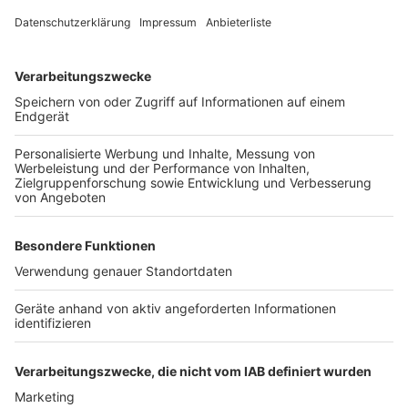
linksrheinischen befänden sich an den Bächen sowieso
so gut wie keine privaten Grundstücke – sie liegen vor
allem im äußeren Grüngürtel. Das Entnahmeverbot
läuft zunächst bis Ende Oktober, kann bei Bedarf aber
auch noch verlängert werden.
Anzeige
Weitere Meldungen von Rhein und Erft
Anzeige
Großbrand zerstört Obdachlosenunterkunft
Pfefferspray-Attacke auf 90er-Party
Handwerker fürchten Verkehrsinfarkt
Anzeige