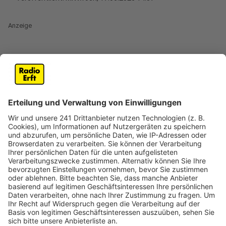
Anzeige
Verbot gilt zunächst bis Ende Oktober
Anzeige
Weil es in diesem Frühjahr zu trocken war und auch
jetzt noch ist, untersagt die Stadt Köln ab morgen die
private Wasserentnahme aus kleinen Bächen und
Flüssen. Die Gewässer führen teils sehr wenig Wasser
– manche sind schon komplett trocken. Das Verbot
bedeutet, dass private Grundstückseigentümer an
solchen Flüsschen kein Wasser mehr zum Beispiel für
die Gartenbewässerung entnehmen dürfen. Das
betrifft vor allem Gewässer im rechtsrheinischen. Im