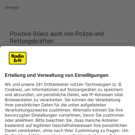
Anzeige
Positive Bilanz auch von Polizei und
Rettungskräften
Anzeige
Beim Köln Marathon wurden am Sonntag (5. Oktober)
gleich mehrere Rekorde gebrochen. Es gab mit über
37.000 Läuferinnen und Läufern so viele Teilnehmer
wie noch nie, und es wurden auch Streckenrekorde
gebrochen. Barnaba Kipkoech aus Kenia schaffte den
Marathon 43 Sekunden unter der bisherigen Kölner
Bestzeit von 2:06:54 aus dem Jahr 2012, die auch ein
Kenianer gelaufen war. Und beim Halbmarathon fiel der
bisherige Streckenrekord von Sabrina Mockenhaupt