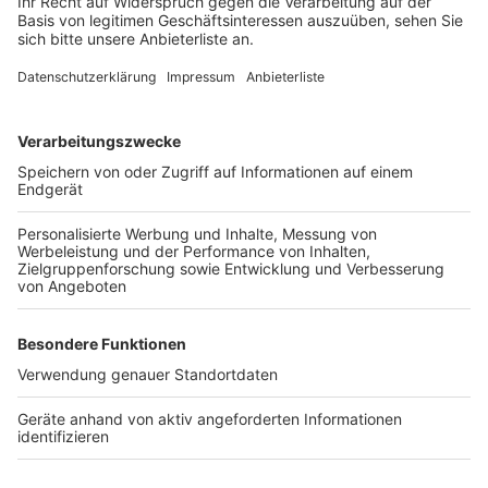
aus dem Jahr 2008. Die Deutsche Esther Pfeiffer war
jetzt fast anderthalb Minuten schneller.
Auch Polizei und Rettungskräfte sind zufrieden: Das
Event sei ruhig und ohne Zwischenfälle verlaufen.
Anzeige
Weitere Themen von Rhein und Erft
Anzeige
Nächste Bauarbeiten am Berufskolleg Bergheim
starten
Sündenwäldchen Kerpen: Betretungsverbot ab
Montag
Unfall bei Hochzeitskorso in Bergheim