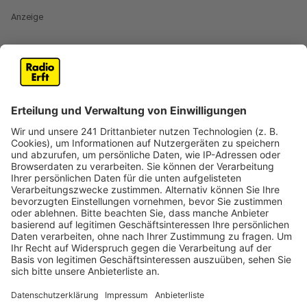
Anzeige
Suche nach 36-Jährigem eingestellt
Anzeige
In Köln wird ein Mann vermisst. Er soll am 1. Mai
versucht haben durch den Rhein zu schwimmen. Laut
Zeugen soll er in Höhe des Tanzbrunnens ins Wasser
gegangen sein um in Richtung Bastei zu schwimmen.
Hintergrund war offenbar eine Wette zwischen zwei
Männern, wer schneller durch den Rhein schwimmen
kann. Zeugen sahen dann, wie der 36-Jähriger
abgetrieben wurde und alarmierten die
Rettungskräfte. Feuerwehr, Polizei und DLRG suchten
mehrere Stunden vergeblich nach dem Vermissten,