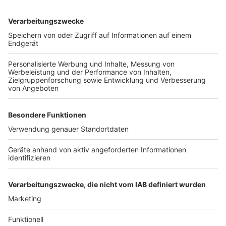
auch ein Hubschrauber war im Einsatz. Am
Donnerstagabend wurde die Suche eingestellt.
Anzeige
Weitere Themen von Rhein und Erft
Anzeige
A4: Autobahn GmbH reagiert auf Unfälle
Kerpen: Doch noch Spielangebote für Kinder und
Jugendliche
Großeinsatz der Feuerwehr Pulheim in Brauweiler
Anzeige