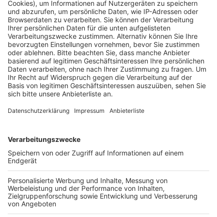
deshalb auf offener Strecke stecken.
Die Fahrgäste wurden aus dem Zug und mit Bussen
zum nächsten Bahnhof gebracht. Nach rund 4 Stunden
hatte der letzte Fahrgast den ICE verlassen, verletzt
wurde laut Polizei niemand. Der Zug wurde
abgeschleppt und in ein Werk in Köln-Nippes gebracht.
Außerdem wurde noch in der Nacht wurde der
Schaden an der Oberleitung repariert, heißt es von der
Deutschen Bahn. Die Strecke ist inzwischen wieder
frei.
Anzeige
Weitere Themen von Rhein und Erft
Anzeige