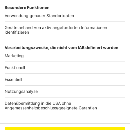
Protestcamp gegen Rheinmetall in Köln bleibt
verboten
Köln: Erneuter Einsatz im Rhein - Rat diskutiert
über Badeverbot
"Hürth im Sommer" startet
Anzeige
Anzeige
Anzeige