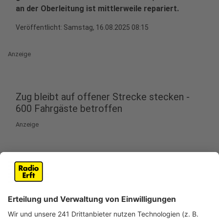
an der Oberleitung ist mittlerweile repariert.
Veröffentlicht:
Samstag, 16.08.2025 08:15
Anzeige
Zug bleibt auf offener Strecke stecken -
600 Fahrgäste betroffen
Anzeige
Am Freitagabend (15.06.) ist ein ICE mit rund 600
Fahrgästen bei Köln stecken geblieben. Grund war ein
Schaden an der Oberleitung. Von der Bundespolizei
heißt es, dass der Zug gestern gegen halb 6 zwischen
Köln Messe/Deutz und Köln-Mülheim gegen ein
Tragseil von einem Strommast gefahren war. Er blieb