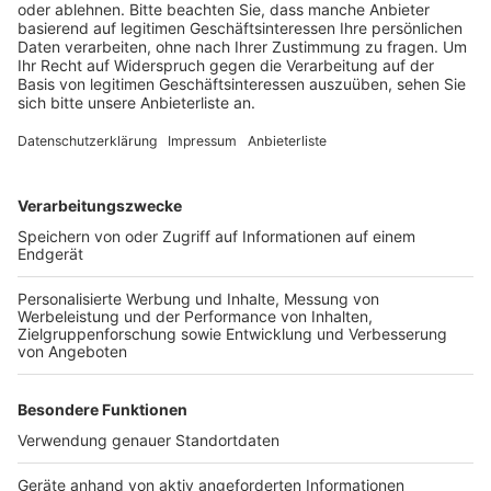
Mießeler. Gewonnen hat in diesem Jahr erneut das
Gutenberg-Gymnasium mit seinem Projekt „GuGy goes
Green“. Dabei betreuen die Schüler unter anderem
Bienenstöcke und eine Photovoltaikanlage. Auf Platz
zwei landete der Verein „Igel Garten e.V.“. Und Platz
drei belegte die Kita Kaleidoskop mit ihrem Projekt
„Unser grüner Klimagarten“. Insgesamt erhalten die
Gewinner für ihre
Projekte ein Preisgeld von 1.000 bis 2.500 Euro.
Anzeige
Weitere Themen von Rhein und Erft
Anzeige
BrühlMobil wird zum Jahresende eingestellt
Zukunft der Musikschule "La Musica" ungewiss