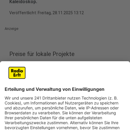
Kaleidoskop.
Veröffentlicht:
Freitag, 28.11.2025 13:12
Anzeige
Preise für lokale Projekte
Anzeige
Bienenstöcke, Hochbeete und Tierschutzstationen -
in Bergheim wurden jetzt lokale Projekte rund um
Umwelt- und Klimaschutz mit dem Klimaschutzpreis
ausgezeichnet. Teilgenommen haben viele Vereine,
Schulen und Kindergärten. Das Engagement der
Teilnehmer macht das Klimaschutzprojekt zu etwas
Besonderem, sagt Bergheims Bürgermeister Volker