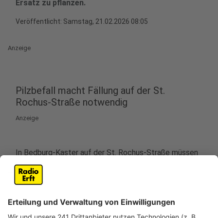
Ersatz zu pflanzen.
Veröffentlicht:
Samstag, 21.02.2026 08:05
Anzeige
Pilzbefall macht Fällung auf der St.
Rochus-Straße notwendig
Anzeige
In Bedburg-Kaster auf der St. Rochus-Straße müssen
derzeit 14 Kirschbäume gefällt werden. Die Stadt
Bedburg hat die Maßnahme angeordnet, weil die
Bäume von einem Pilz befallen sind. Durch den Befall
sind die Kirschbäume von innen faul, teilweise hohl und
insgesamt sehr morsch. Es besteht die Gefahr, dass