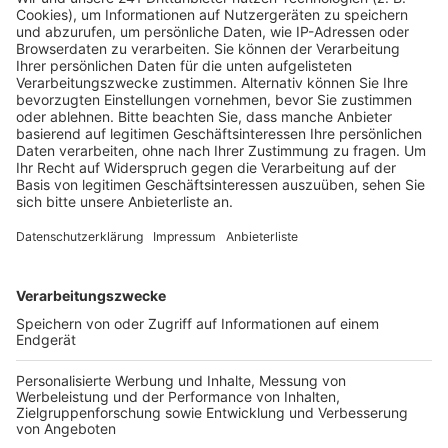
Äste abbrechen und so Fußgänger, Radfahrer oder
Autofahrer gefährden.
Die Fällarbeiten werden vom Bauhof der Stadt
durchgeführt. Vor Beginn der Arbeiten haben Experten
sichergestellt, dass keine geschützten Tiere in den
betroffenen Bäumen leben. Im Herbst plant die Stadt,
an gleicher Stelle neue Bäume zu pflanzen.
Anzeige
©
Stadt Bedburg
Morsche Kirschbäume in Kaster gefällt
Anzeige
Weitere Themen von Rhein und Erft