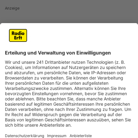
Anzeige
In Köln und ganz Nordrhein-Westfalen führt die
Wasserschutzpolizei in dieser Woche eine
umfangreiche Kontrollaktion auf dem Rhein durch. Ab
Montag (22. September) überprüfen die Beamten
insbesondere die Arbeits- und Ruhezeiten der
Beschäftigten in der Binnenschifffahrt.
Ein weiterer Schwerpunkt der Kontrollen liegt auf der
Einhaltung der Dokumentationspflicht durch die
Arbeitgeber. Ziel der Aktion ist es, die Sicherheit auf
dem Rhein zu erhöhen und die Einhaltung der
gesetzlichen Vorschriften sicherzustellen.
Die Wasserschutzpolizei betont die Bedeutung der
Maßnahme, da rund 70 Prozent des deutschen
Wasserstraßenverkehrs durch Nordrhein-Westfalen