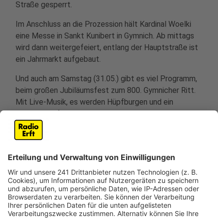
Straße gesperrt.
Im Anschluss an die Prozession hält Kardinal Woelki
eine Messe in Sankt Kunibert in Gymnich. Ab mittags
wird dann weitergefeiert, entlang der Hauptstraße ist
ein Jahrmarkt aufgebaut.
Und auch am Samstag (31.05.) gibt es viel Programm,
beim großen Jubiläumsfest zum 800. Gymnicher Ritt.
Mit Live-Musik, es werden Hüpfburgen und ein
Karussell aufgebaut. Außerdem gibt es ein Hobby
Horsing-Turnier. Alle Infos zum Gymnicher Ritt und das
gesamte Programm gibt es
hier
.
Anzeige
Geschichte des Gymnicher Ritts
Anzeige