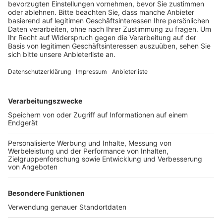
Die Tradition des Gymnicher Ritts stammt aus dem 13.
Jahrhundert. Beim fünften Kreuzzug war der Ritter
Arnold von Gymnich mit seinem Pferd in einen Sumpf
geraten und stecken geblieben. In seiner Not flehte er
Gott um Hilfe an. Nachdem sich sein Pferd dann doch
noch befreien konnte, gelobte der Ritter, einmal im
Jahr rund um seinen Heimatort Gymnich einen Ritt zu
veranstalten.
Anzeige
Weitere Themen von Rhein und Erft
Anzeige
Kaum Bewegung auf Arbeitsmarkt im Mai