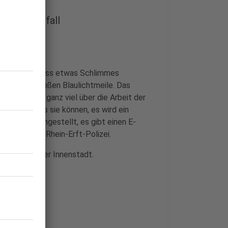
tellter Unfall
as mal ohne, dass etwas Schlimmes
ühl bei der großen Blaulichtmeile. Das
nden gibt es ganz viel über die Arbeit der
de zeigen, was sie können, es wird ein
euerwehr nachgestellt, es gibt einen E-
 es von der Rhein-Erft-Polizei.
 in der Brühler Innenstadt.