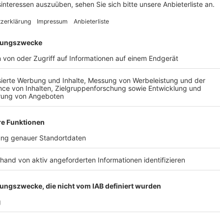
Reiterstaffel, Polizeihunde und ein nachges
Anzeige
Überall Polizei, Blaulicht und Einsatzkräfte – und d
passiert ist – das gibt es am Sonntag (22. Juni) in Br
Motto: „Polizei hautnah erleben!“. An mehr als 50 Stä
Polizei zu lernen. Die Reiterstaffel ist da, Diensthun
Unfall mit Einsatz von Polizei, Rettungsdienst und F
Scooter-Simulato und einen Bobbycar-Parcours, heißt
Die Blaulichtmeile geht am Sonntag von 11 bis 18 Uhr
Anzeige
Weitere Themen von Rhein und Erft
Anzeige